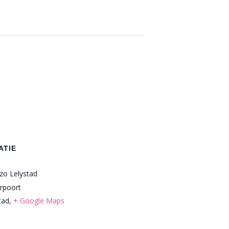
ATIE
zo Lelystad
rpoort
tad
,
+ Google Maps