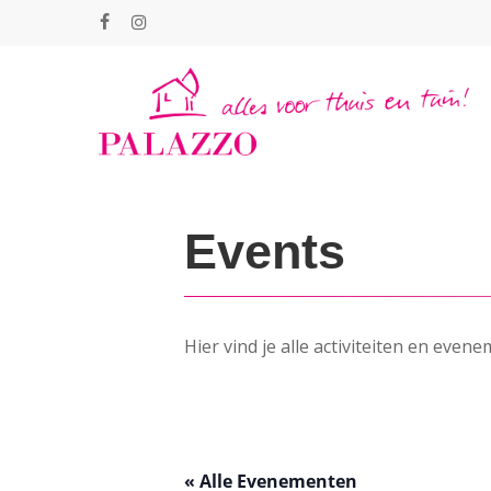
Skip
facebook
instagram
to
main
content
Events
Hier vind je alle activiteiten en even
« Alle Evenementen