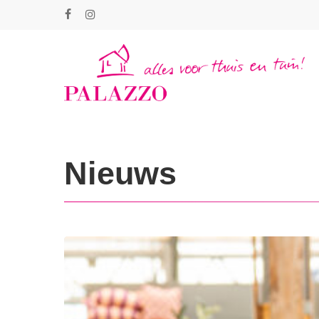
Skip
facebook
instagram
to
main
content
Nieuws