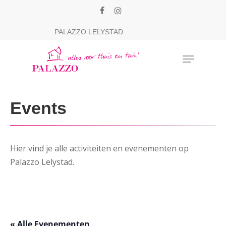
Skip
facebook
instagram
to
Close
PALAZZO LELYSTAD
main
Menu
content
Menu
Events
Hier vind je alle activiteiten en evenementen op
Palazzo Lelystad.
« Alle Evenementen