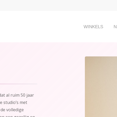
WINKELS
N
at al ruim 50 jaar
le studio’s met
de volledige
en een gezellig en