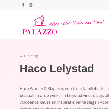
Skip
facebook
instagram
to
main
content
← Ga terug
Haco
Lelystad
Haco Wonen & Slapen is een trots familiebedrijf d
bestaat! In onze winkel in Lelystad vindt u stijlvol
voldoende keuze en inspiratie om te slagen voor 
inrichting van de woon- en slaapkamer. Wij hebb