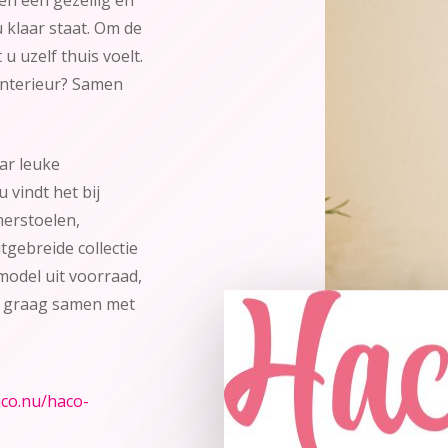
 klaar staat. Om de
 u uzelf thuis voelt.
interieur? Samen
ar leuke
 vindt het bij
merstoelen,
gebreide collectie
odel uit voorraad,
en graag samen met
co.nu/haco-