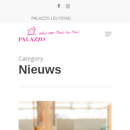
Skip
facebook
instagram
to
Close
PALAZZO LELYSTAD
main
Menu
content
Menu
Category
Nieuws