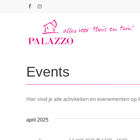
Skip
facebook
instagram
to
main
content
Events
Hier vind je alle activiteiten en evenementen op 
april 2025
12 april 2025 @ 12:00
-
16:00