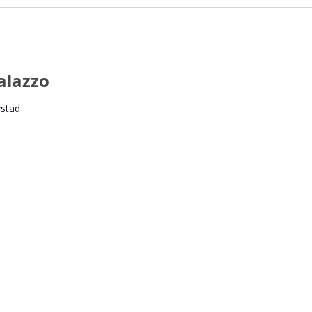
alazzo
ystad