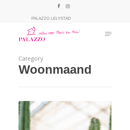
Skip
facebook
instagram
to
Close
PALAZZO LELYSTAD
main
Menu
content
Menu
Category
Woonmaand