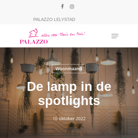
Skip
facebook
instagram
to
Close
PALAZZO LELYSTAD
main
Menu
content
Menu
Woonmaand
De lamp in de
spotlights
10 oktober 2022