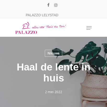
Skip
facebook
instagram
to
Close
PALAZZO LELYSTAD
main
Menu
content
Menu
Nieuws
Haal de lente in
huis
2 mei 2022