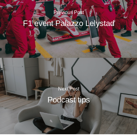
Previous Post
F1 event Palazzo Lelystad
Next Post
Podcast tips